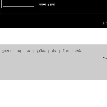
उत्पन्न: २ लाख
1
|
मुख्य पान
|
वधू
|
वर
|
पुनर्विवाह
|
शोध
|
नियम
|
संपर्क
You