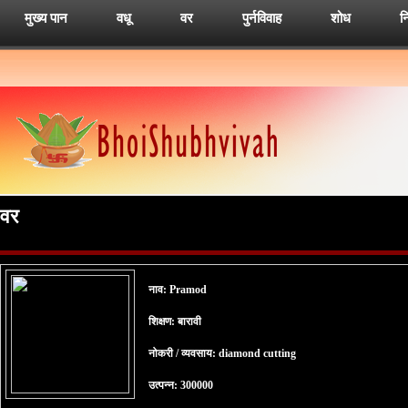
मुख्य पान
वधू
वर
पुर्नविवाह
शोध
न
वर
नाव: Pramod
शिक्षण: बारावी
नोकरी / व्यवसाय: diamond cutting
उत्पन्न: 300000