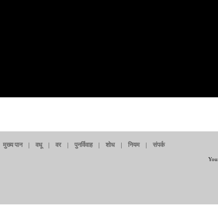
मुख्य पान
|
वधू
|
वर
|
पुनर्विवाह
|
शोध
|
नियम
|
संपर्क
Your