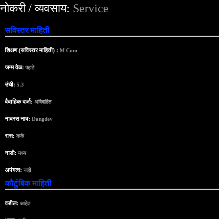
नोकरी / व्यवसाय:
Service
सविस्तर माहिती
शिक्षण (सविस्तर माहिती) :
M Com
जन्म वेळ:
पहाटे
उंची:
5.3
वैवाहिक दर्जा:
अविवाहित
नावरस नाव:
Dangdev
रास:
कर्क
नाडी:
मध्य
अपंगत्व:
नाही
कौटुंबिक माहिती
वडील:
आहेत