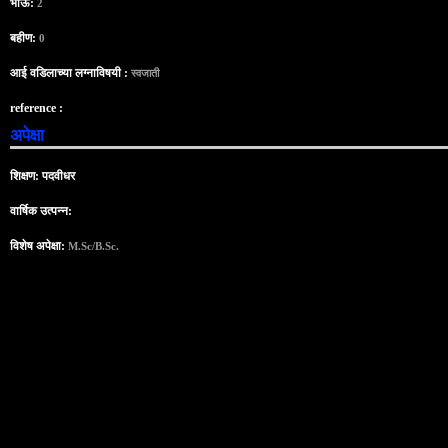
भाऊ:
2
बहीण:
0
आई वडिलाच्या लग्नाविषयी :
स्वजाती
reference :
अपेक्षा
शिक्षण: पदवीधर
वार्षिक उत्पन्न:
विशेष अपेक्षा:
M.Sc/B.Sc.