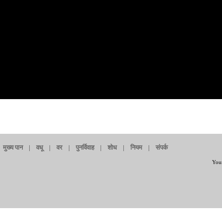
मुख्य पान
|
वधू
|
वर
|
पुनर्विवाह
|
शोध
|
नियम
|
संपर्क
Your