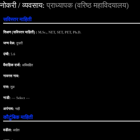
नोकरी / व्यवसाय:
प्राध्यापक (वरिष्ठ महाविदयालय)
सविस्तर माहिती
शिक्षण (सविस्तर माहिती) :
M.Sc., NET, SET, PET, Ph.D.
जन्म वेळ:
दुपारी
उंची:
5.6
वैवाहिक दर्जा:
अविवाहित
नावरस नाव:
रास:
तुळ
नाडी:
--- Select ---
अपंगत्व:
नाही
कौटुंबिक माहिती
वडील:
आहेत