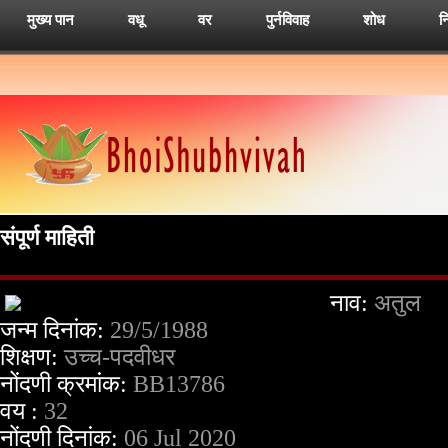
मुख्य पान
वधू
वर
पुर्नविवाह
शोध
न
संपूर्ण माहिती
नाव:
अतुल
जन्म दिनांक:
29/5/1988
शिक्षण:
उच्च-पदवीधर
नोंदणी क्रमांक:
BB13786
वय :
32
नोंदणी दिनांक:
06 Jul 2020