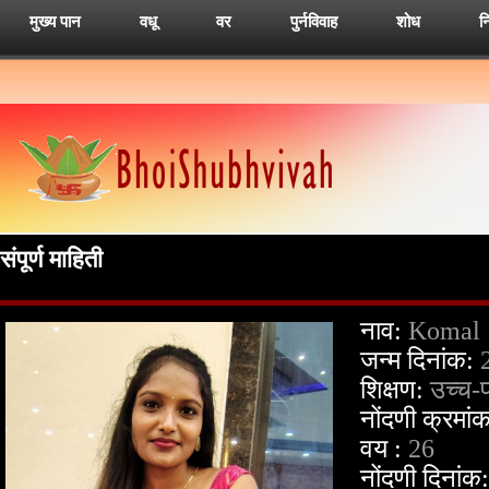
मुख्य पान
वधू
वर
पुर्नविवाह
शोध
न
संपूर्ण माहिती
नाव:
Komal
जन्म दिनांक:
शिक्षण:
उच्च-
नोंदणी क्रमां
वय :
26
नोंदणी दिनांक