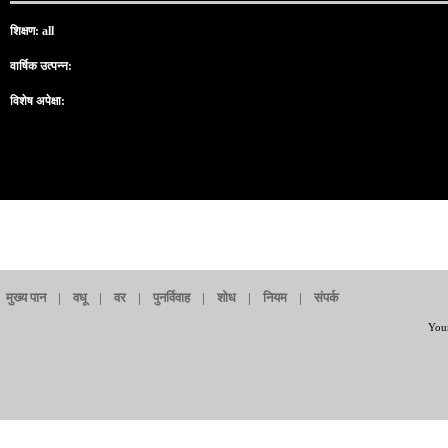
शिक्षण: all
वार्षिक उत्पन्न:
विशेष अपेक्षा:
मुख्य पान
|
वधू
|
वर
|
पुनर्विवाह
|
शोध
|
नियम
|
संपर्क
Your