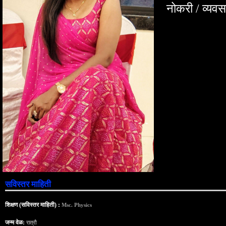
नोकरी / व्यव
सविस्तर माहिती
शिक्षण (सविस्तर माहिती) :
Msc. Physics
जन्म वेळ:
रात्रौ