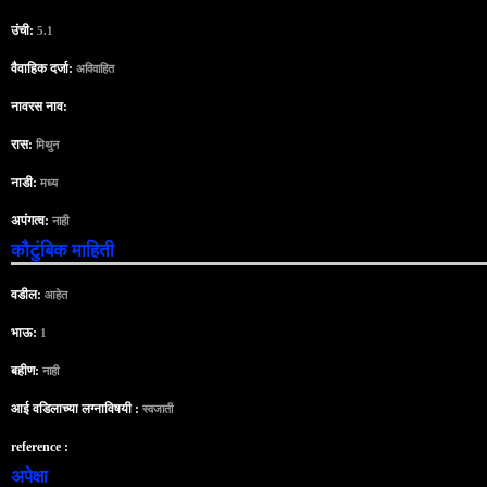
उंची:
5.1
वैवाहिक दर्जा:
अविवाहित
नावरस नाव:
रास:
मिथुन
नाडी:
मध्य
अपंगत्व:
नाही
कौटुंबिक माहिती
वडील:
आहेत
भाऊ:
1
बहीण:
नाही
आई वडिलाच्या लग्नाविषयी :
स्वजाती
reference :
अपेक्षा