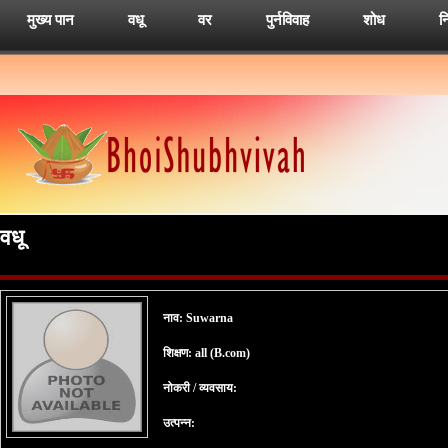
मुख्य पान
वधू
वर
पुर्नविवाह
शोध
न
वधू
नाव: Suwarna
शिक्षण: all (B.com)
नोकरी / व्यवसाय:
उत्पन्न: